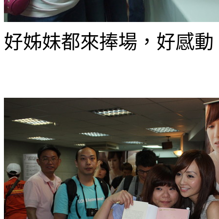
好姊妹都來捧場，好感動