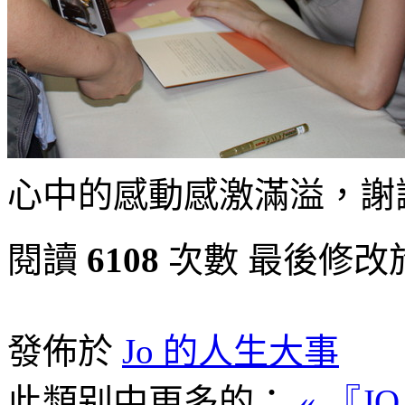
心中的感動感激滿溢，謝謝
閱讀
6108
次數
最後修改於 週
發佈於
Jo 的人生大事
此類别中更多的：
« 『