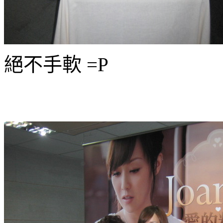
絕不手軟 =P